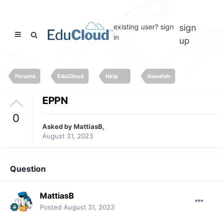
existing user? sign
sign
in
up
Forums
EduCloud
Help
Swedish
EPPN
0
Asked by
MattiasB
,
August 31, 2023
Question
MattiasB
Posted
August 31, 2023