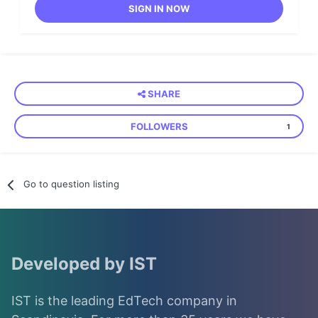
SIGN IN NOW
SHARE
FOLLOWERS
1
Go to question listing
Developed by IST
IST is the leading EdTech company in