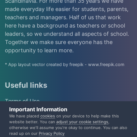
Scandinavia. For more than 35 years we have
made everyday life easier for students, parents,
teachers and managers. Half of us that work
here have a background as teachers or school
leaders, so we understand all aspects of school.
Together we make sure everyone has the
opportunity to learn more.
* App layout vector created by freepik - www.freepik.com
Useful links
Terms of Use
Important Information
IST Group
We have placed
cookies
on your device to help make this
website better. You can
adjust your cookie settings
,
otherwise we'll assume you're okay to continue. You can also
IST Privacy Policy
read up on our
Privacy Policy