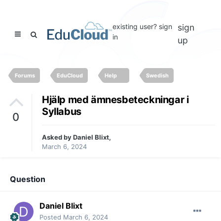
existing user? sign
sign
in
up
Forums
EduCloud
Help
Swedish
Hjälp med ämnesbeteckningar i
Syllabus
0
Asked by
Daniel Blixt
,
March 6, 2024
Question
Daniel Blixt
Posted
March 6, 2024