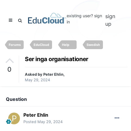
existing user? sign
sign
in
up
Forums
EduCloud
Help
Swedish
Ser inga organisationer
0
Asked by
Peter Ehlin
,
May 29, 2024
Question
Peter Ehlin
Posted
May 29, 2024