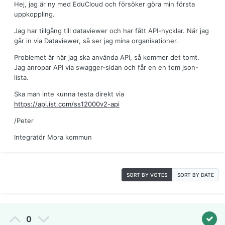
Hej, jag är ny med EduCloud och försöker göra min första
uppkoppling.
Jag har tillgång till dataviewer och har fått API-nycklar. När jag
går in via Dataviewer, så ser jag mina organisationer.
Problemet är när jag ska använda API, så kommer det tomt.
Jag anropar API via swagger-sidan och får en en tom json-
lista.
Ska man inte kunna testa direkt via
https://api.ist.com/ss12000v2-api
/Peter
Integratör Mora kommun
SORT BY VOTES
SORT BY DATE
0