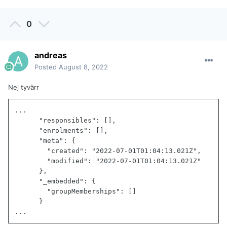
0
andreas
Posted
August 8, 2022
Nej tyvärr
...

"responsibles"
:
[
]
,
"enrolments"
:
[
]
,
"meta"
:
{
"created"
:
"2022-07-01T01:04:13.021Z"
,
"modified"
:
"2022-07-01T01:04:13.021Z"
}
,
"_embedded"
:
{
"groupMemberships"
:
[
]
}
...