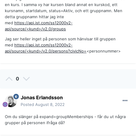
en kurs. I samma vy har kursen bland annat en kurskod, ett
kursnamn, startdatum, status=Aktiv, och ett gruppnamn. Men
detta gruppnamn hittar jag inte
med
https://api.ist.com/ss12000v2-
api/source/<kund>/v2.0/groups
Jag ser heller inget på personen som hänvisar till gruppen
med
https://api.ist.com/ss12000v2-
api/source/<kund>/v2.0/persons?civicNo=
<personnummer>
0
Jonas Erlandsson
Posted
August 8, 2022
Om du slänger på expand=groupMemberships - får du ut några
grupper på personen ifråga då?