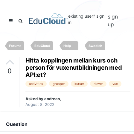
existing user? sign
sign
in
up
Forums
EduCloud
Help
Swedish
Hitta kopplingen mellan kurs och
person för vuxenutbildningen med
0
API:et?
activities
grupper
kurser
elever
vux
Asked by
andreas
,
August 8, 2022
Question