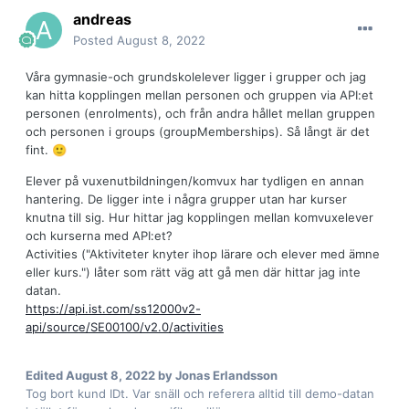
andreas
Posted
August 8, 2022
Våra gymnasie-och grundskolelever ligger i grupper och jag
kan hitta kopplingen mellan personen och gruppen via API:et
personen (enrolments), och från andra hållet mellan gruppen
och personen i groups (groupMemberships). Så långt är det
fint.
🙂
Elever på vuxenutbildningen/komvux har tydligen en annan
hantering. De ligger inte i några grupper utan har kurser
knutna till sig. Hur hittar jag kopplingen mellan komvuxelever
och kurserna med API:et?
Activities ("Aktiviteter knyter ihop lärare och elever med ämne
eller kurs.") låter som rätt väg att gå men där hittar jag inte
datan.
https://api.ist.com/ss12000v2-
api/source/SE00100/v2.0/activities
Edited
August 8, 2022
by Jonas Erlandsson
Tog bort kund IDt. Var snäll och referera alltid till demo-datan