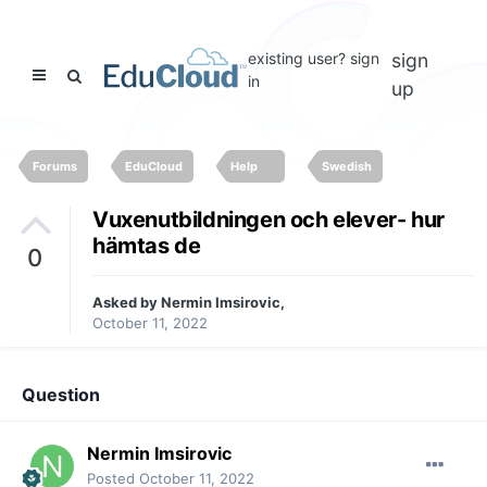
existing user? sign
sign
in
up
Forums
EduCloud
Help
Swedish
Vuxenutbildningen och elever- hur
hämtas de
0
Asked by
Nermin Imsirovic
,
October 11, 2022
Question
Nermin Imsirovic
Posted
October 11, 2022