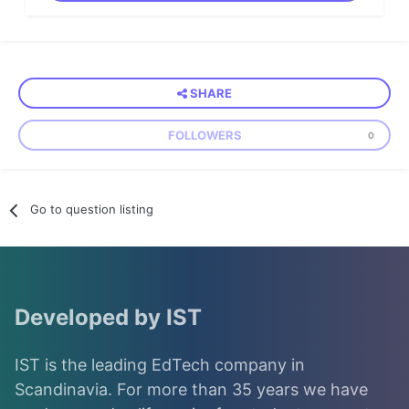
SHARE
FOLLOWERS
0
Go to question listing
Developed by IST
IST is the leading EdTech company in
Scandinavia. For more than 35 years we have